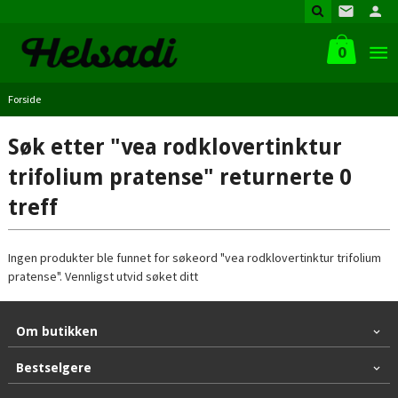
Gå
til
innholdet
0
Forside
Søk etter "vea rodklovertinktur
trifolium pratense" returnerte 0
treff
Ingen produkter ble funnet for søkeord "vea rodklovertinktur trifolium
pratense". Vennligst utvid søket ditt
Om butikken
Bestselgere