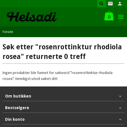
Gå
til
innholdet
0
Forside
Søk etter "rosenrottinktur rhodiola
rosea" returnerte 0 treff
Ingen produkter ble funnet for søkeord "rosenrottinktur rhodiola
rosea". Vennligst utvid søket ditt
Om butikken
Bestselgere
Din konto