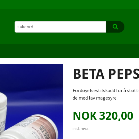
BETA PEP
Fordøyelsestilskudd for å støtt
de med lav magesyre.
Pris
NOK
320,00
inkl. mva.