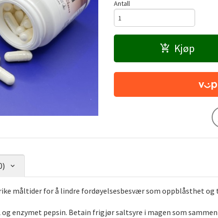
Antall
Kjøp
0)
inrike måltider for å lindre fordøyelsesbesvær som oppblåsthet og
 og enzymet pepsin. Betain frigjør saltsyre i magen som sammen m