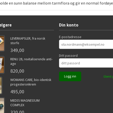
ttholde en sunn balanse mellom tarmflora og gir en normal fordøy
elgere
Din konto
E-postadresse
LEVERKAPSLER, fra norsk
storfe
349,00
Ditt passord
RENU 28, revitaliserende anti-
age
820,00
Glemt 
WOMANS CARE, bio-identisk
progesteronkrem
495,00
MEDIS MAGNESIUM
COMPLEX
320,00