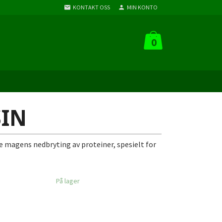
KONTAKT OSS
MIN KONTO
0
SIN
e magens nedbryting av proteiner, spesielt for
På lager