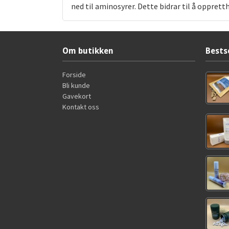
ned til aminosyrer. Dette bidrar til å oppre
Om butikken
Bests
Forside
Bli kunde
Gavekort
Kontakt oss