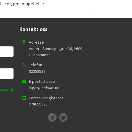
else og god magehelse.
Kontakt oss
Adresse
Anders Sandvigsgate 36
,
2609
Lillehammer
Telefon
92258522
E-postadresse
inger@helsadi.no
passord?
Foretaksregisteret
978659535